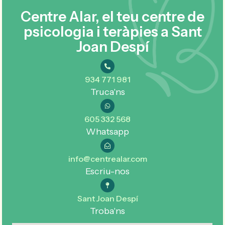
Centre Alar, el teu centre de
psicologia i teràpies a Sant
Joan Despí
934 771 981
Truca'ns
605 332 568
Whatsapp
info@centrealar.com
Escriu-nos
Sant Joan Despí
Troba'ns