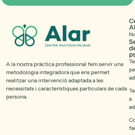
C
A
No
S
d
p
Te
A la nostra pràctica professional fem servir una
pe
metodologia integradora que ens permet
ad
realitzar una intervenció adaptada a les
necessitats i característiques particulars de cada
Te
persona.
a
ad
Co
fa