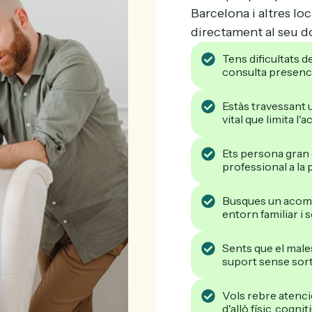
Barcelona i altres lo
directament al seu do
Tens dificultats d
consulta presenci
Estàs travessant 
vital que limita l'
Ets persona gran 
professional a la p
Busques un acomp
entorn familiar i s
Sents que el males
suport sense sort
Vols rebre atenci
d'allò físic, cogni