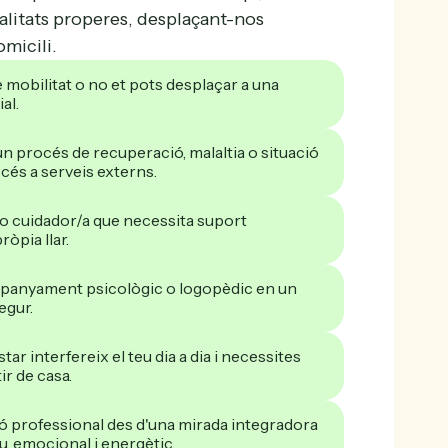
calitats properes, desplaçant-nos
micili.
e mobilitat o no et pots desplaçar a una
al.
un procés de recuperació, malaltia o situació
accés a serveis externs.
o cuidador/a que necessita suport
ròpia llar.
anyament psicològic o logopèdic en un
egur.
tar interfereix el teu dia a dia i necessites
ir de casa.
ó professional des d'una mirada integradora
tiu, emocional i energètic.