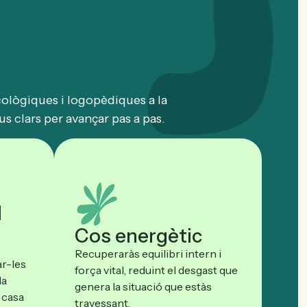
cològiques i logopèdiques a la
s clars per avançar pas a pas.
l
Cos energètic
Recuperaràs equilibri intern i
r-les
força vital, reduint el desgast que
la
genera la situació que estàs
 casa
travessant.