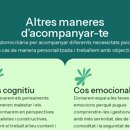
Altres maneres
d'acompanyar-te
domiciliària per acompanyar diferents necessitats psi
a cas de manera personalitzada i treballem amb objectiu
 cognitiu
Cos emociona
ficarem els pensaments
Donarem espai a les teves
neren malestar i els
emocions perquè puguis
ormarem en perspectives
comprendre-les i gestiona
alistes i constructives,
amb més serenitat, des de 
t el treball al teu context i
comoditat i la seguretat de