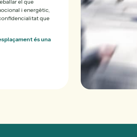
reballar el que
mocional i energètic,
 confidencialitat que
desplaçament és una