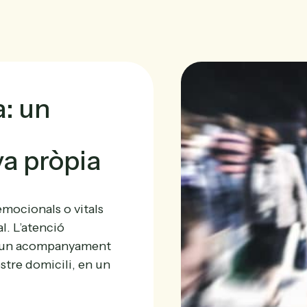
a: un
va pròpia
emocionals o vitals
l. L’atenció
re un acompanyament
stre domicili, en un