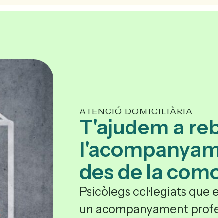
Psicologia
Psicòlegs Online
Nosaltres
ES
ATENCIÓ DOMICILIÀRIA
T'ajudem a re
l'acompanyam
des de la como
Psicòlegs col·legiats que e
un acompanyament profe