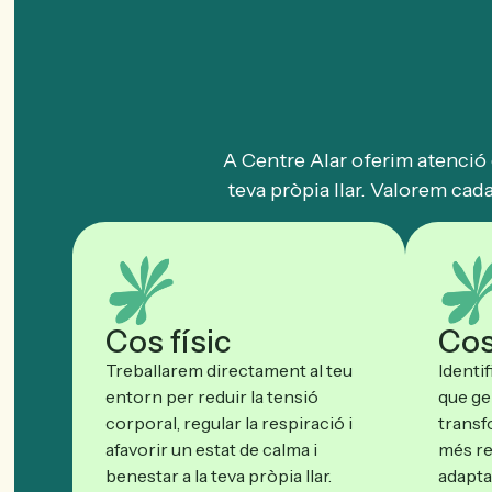
A Centre Alar oferim atenció 
teva pròpia llar. Valorem cad
Cos físic
Cos
Treballarem directament al teu
Identi
entorn per reduir la tensió
que ge
corporal, regular la respiració i
transf
afavorir un estat de calma i
més re
benestar a la teva pròpia llar.
adaptan