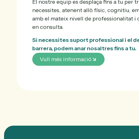
El nostre equip es desplaça fins a tu per t
necessites, atenent allò físic, cognitiu, e
amb el mateix nivell de professionalitat i
en consulta.
Si necessites suport professional i el 
barrera, podem anar nosaltres fins a tu.
Vull més informació