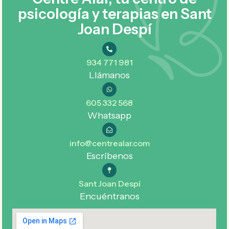
psicología y terapias en Sant
Joan Despí
934 771 981
Llámanos
605 332 568
Whatsapp
info@centrealar.com
Escríbenos
Sant Joan Despí
Encuéntranos