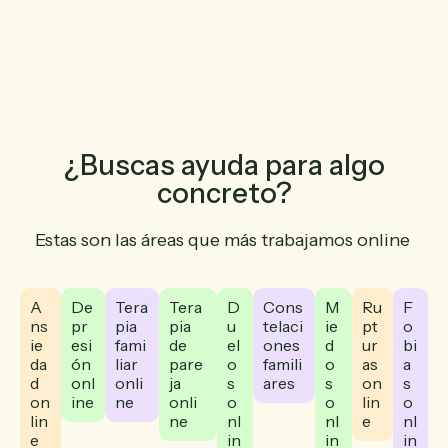
¿Buscas ayuda para algo
concreto?
Estas son las áreas que más trabajamos online
A
De
Tera
Tera
D
Cons
M
Ru
F
ns
pr
pia
pia
u
telaci
ie
pt
o
ie
esi
fami
de
el
ones
d
ur
bi
da
ón
liar
pare
o
famili
o
as
a
d
onl
onli
ja
s
ares
s
on
s
on
ine
ne
onli
o
o
lin
o
lin
ne
nl
nl
e
nl
e
in
in
in