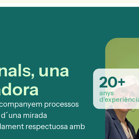
Psicologia
Psicòlegs Online
Nosaltres
ES
nals, una
20
+
adora
anys
d'experiènci
. Acompanyem processos
s d´una mirada
ndament respectuosa amb