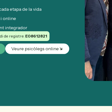
ada etapa de la vida
i online
nt integrador
i de registre:
E08612821
Veure psicòlegs online