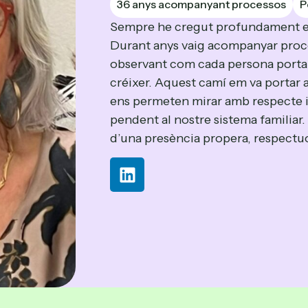
36 anys acompanyant processos
P
Sempre he cregut profundament en 
Durant anys vaig acompanyar proce
observant com cada persona porta
créixer. Aquest camí em va portar a
ens permeten mirar amb respecte i 
pendent al nostre sistema familia
d’una presència propera, respect