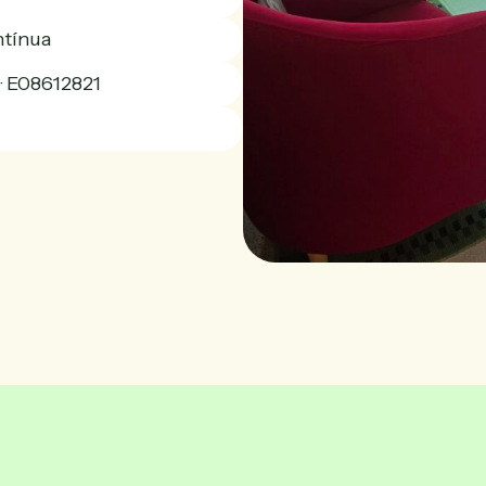
ntínua
· E08612821