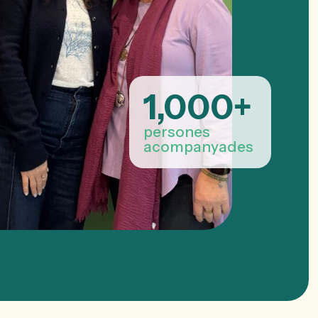
1,000
+
persones
acompanyades